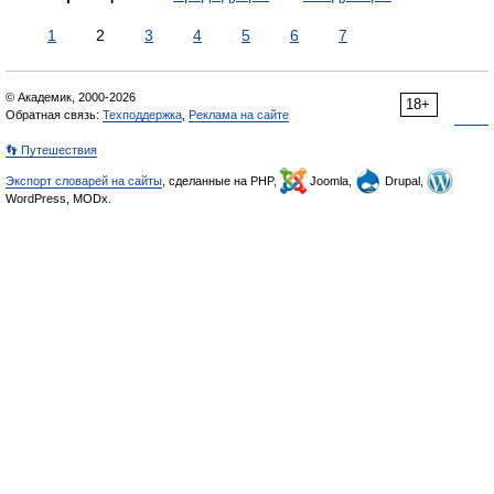
1
2
3
4
5
6
7
© Академик, 2000-2026
18+
Обратная связь:
Техподдержка
,
Реклама на сайте
👣 Путешествия
Экспорт словарей на сайты
, сделанные на PHP,
Joomla,
Drupal,
WordPress, MODx.