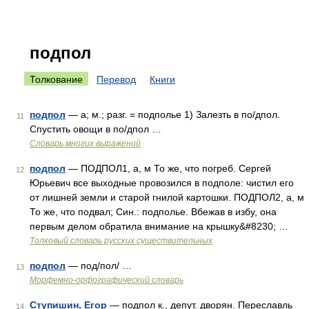
подпол
Толкование
Перевод
Книги
подпол
— а; м.; разг. = подполье 1) Залезть в по/дпол.
11
Спустить овощи в по/дпол …
Словарь многих выражений
подпол
— ПОДПОЛ1, а, м То же, что погреб. Сергей
12
Юрьевич все выходные провозился в подполе: чистил его
от лишней земли и старой гнилой картошки. ПОДПОЛ2, а, м
То же, что подвал; Син.: подполье. Вбежав в избу, она
первым делом обратила внимание на крышку&#8230; …
Толковый словарь русских существительных
подпол
— под/пол/ …
13
Морфемно-орфографический словарь
Ступишин, Егор
— подпол к., депут. дворян. Переславль
14