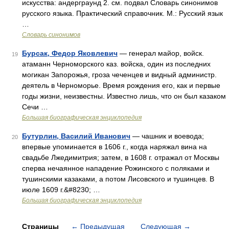
искусства: андерграунд 2. см. подвал Словарь синонимов
русского языка. Практический справочник. М.: Русский язык
…
Словарь синонимов
Бурсак, Федор Яковлевич
— генерал майор, войск.
19
атаманн Черноморского каз. войска, один из последних
могикан Запорожья, гроза чеченцев и видный администр.
деятель в Черноморье. Время рождения его, как и первые
годы жизни, неизвестны. Известно лишь, что он был казаком
Сечи …
Большая биографическая энциклопедия
Бутурлин, Василий Иванович
— чашник и воевода;
20
впервые упоминается в 1606 г., когда наряжал вина на
свадьбе Лжедимитрия; затем, в 1608 г. отражал от Москвы
сперва нечаянное нападение Рожинского с поляками и
тушинскими казаками, а потом Лисовского и тушинцев. В
июле 1609 г.&#8230; …
Большая биографическая энциклопедия
Страницы
←
Предыдущая
Следующая
→