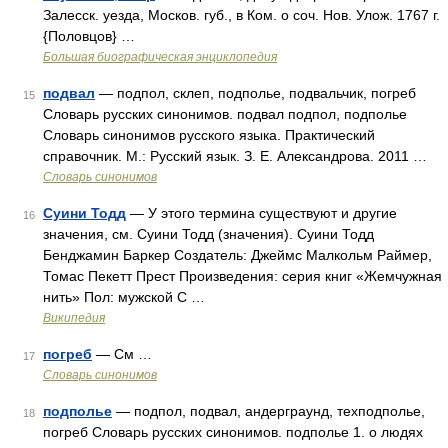
Залесск. уезда, Москов. губ., в Ком. о соч. Нов. Улож. 1767 г.
{Половцов} …
Большая биографическая энциклопедия
подвал
— подпол, склеп, подполье, подвальчик, погреб
15
Словарь русских синонимов. подвал подпол, подполье
Словарь синонимов русского языка. Практический
справочник. М.: Русский язык. З. Е. Александрова. 2011 …
Словарь синонимов
Суини Тодд
— У этого термина существуют и другие
16
значения, см. Суини Тодд (значения). Суини Тодд
Бенджамин Баркер Создатель: Джеймс Малкольм Раймер,
Томас Пекетт Прест Произведения: серия книг «Жемчужная
нить» Пол: мужской С …
Википедия
погреб
— См …
17
Словарь синонимов
подполье
— подпол, подвал, андерграунд, техподполье,
18
погреб Словарь русских синонимов. подполье 1. о людях